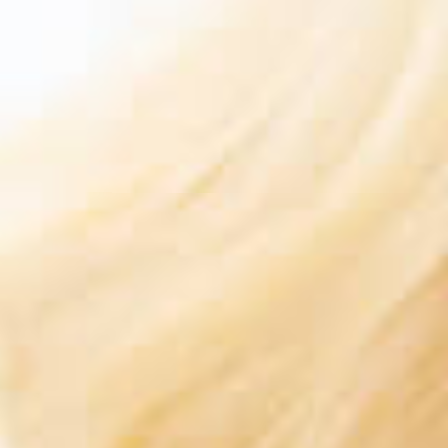
F
a
m
i
l
i
e
n
p
l
a
n
u
n
g