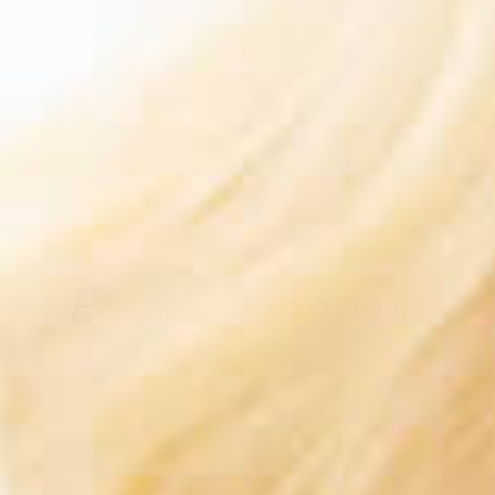
F
a
m
i
l
y
P
l
a
n
n
i
n
g